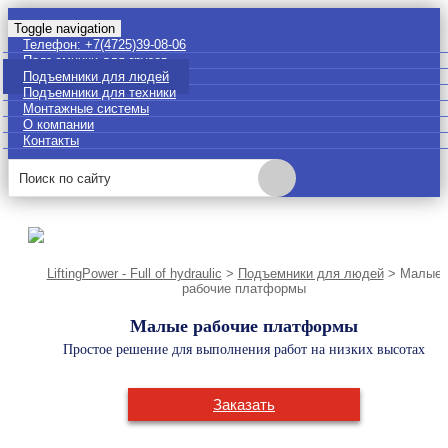
Toggle navigation
Телефон: +7(4725)39-08-06
Подъемники для грузов
Подъемники для людей
Подъемники для техники
Монтажные системы
О компании
Контакты
LiftingPower - Full of hydraulic
>
Подъемники для людей
>
Малые
рабочие платформы
Малые рабочие платформы
Простое решение для выполнения работ на низких высотах
Заказать