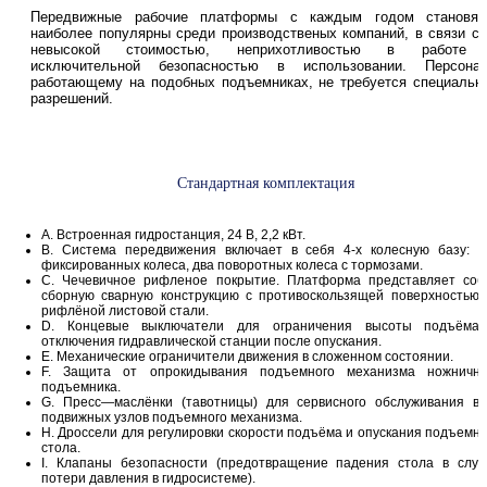
Передвижные рабочие платформы с каждым годом становят
наиболее популярны среди производственых компаний, в связи с 
невысокой стоимостью, неприхотливостью в работе
исключительной безопасностью в использовании. Персонал
работающему на подобных подъемниках, не требуется специальн
разрешений.
Стандартная комплектация
A. Встроенная гидростанция, 24 В, 2,2 кВт.
B. Система передвижения включает в себя 4-х колесную базу: д
фиксированных колеса, два поворотных колеса с тормозами.
C. Чечевичное рифленое покрытие. Платформа представляет соб
сборную сварную конструкцию с противоскользящей поверхностью 
рифлёной листовой стали.
D. Концевые выключатели для ограничения высоты подъёма
отключения гидравлической станции после опускания.
E. Механические ограничители движения в сложенном состоянии.
F. Защита от опрокидывания подъемного механизма ножнично
подъемника.
G. Пресс—маслёнки (тавотницы) для сервисного обслуживания вс
подвижных узлов подъемного механизма.
H. Дроссели для регулировки скорости подъёма и опускания подъемно
стола.
I. Клапаны безопасности (предотвращение падения стола в случ
потери давления в гидросистеме).