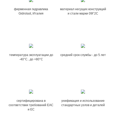
фирменная гидравлика
материал несущих конструкций
Gidrolast, Италия
и стали марки 09Г2С
температура эксплуатации до
средний срок службы - до 5 лет
-40°С...до +80°С
сертифицирована в
унификация и использование
соответствии требований EAC
стандартных узлов и деталей
и EC