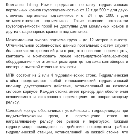
Компания
Lifting Power
предлагает поставку гидравлических
портальных кранов грузоподъемностью от 12 т до 500 т для двух-
стоечных портальных подъемников и от 24 т до 1000 т для
четырех-стоечных подъемников. Такие высокие показатели
грузоподъемности порой не доступны для мобильных кранов и
других стационарных кранов и подъемников.
Максимальная высота подъема груза – до 12 метров в высоту.
Отличительной особенностью данных портальных систем служит
большое число креплений для строп, что позволяет перемещать,
кантовать и монтировать любое нестандартное(негабаритное)
оборудование – от атомных реакторов до подъема контейнеров и
цистерн с высокой степенью точности.
МПК состоит из 2 или 4 гидравлических стоек. Гидравлическая
стойка представляет собой телескопический гидравлический
цилиндр двустороннего действия, установленный на базовом
силовом корпусе. Каждая стойка имеет привод, для обеспечения
независимого и синхронного перемещения по направляющему
рельсу.
Силовой корпус обеспечивает устойчивость гидроцилиндра при
подъеме/опускании груза, и перемещение стоек по
направляющему рельсу без рывков и перегрузок. Каждый
гидроцилиндр приводится в действие посредством работы
гидравлической станции, установленной на каждой стойке, что